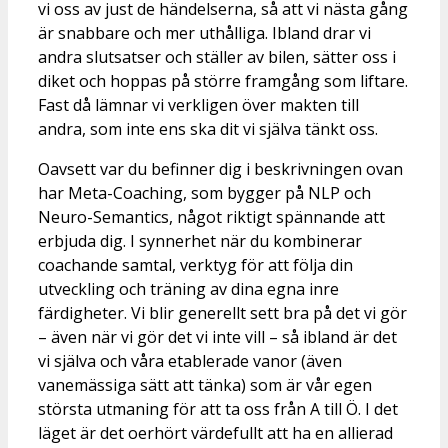
vi oss av just de händelserna, så att vi nästa gång
är snabbare och mer uthålliga. Ibland drar vi
andra slutsatser och ställer av bilen, sätter oss i
diket och hoppas på större framgång som liftare.
Fast då lämnar vi verkligen över makten till
andra, som inte ens ska dit vi själva tänkt oss.
Oavsett var du befinner dig i beskrivningen ovan
har Meta-Coaching, som bygger på NLP och
Neuro-Semantics, något riktigt spännande att
erbjuda dig. I synnerhet när du kombinerar
coachande samtal, verktyg för att följa din
utveckling och träning av dina egna inre
färdigheter. Vi blir generellt sett bra på det vi gör
– även när vi gör det vi inte vill – så ibland är det
vi själva och våra etablerade vanor (även
vanemässiga sätt att tänka) som är vår egen
största utmaning för att ta oss från A till Ö. I det
läget är det oerhört värdefullt att ha en allierad