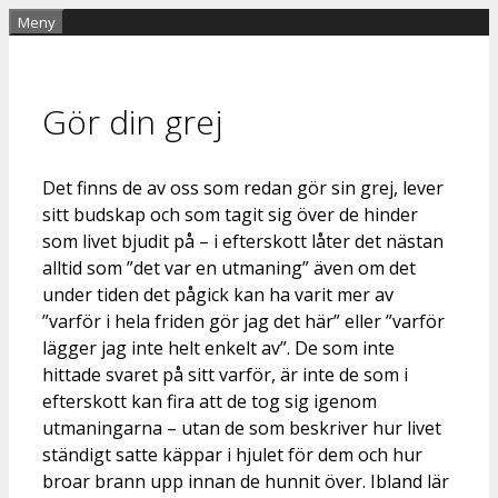
Hoppa
Meny
till
innehåll
Gör din grej
Det finns de av oss som redan gör sin grej, lever
sitt budskap och som tagit sig över de hinder
som livet bjudit på – i efterskott låter det nästan
alltid som ”det var en utmaning” även om det
under tiden det pågick kan ha varit mer av
”varför i hela friden gör jag det här” eller ”varför
lägger jag inte helt enkelt av”. De som inte
hittade svaret på sitt varför, är inte de som i
efterskott kan fira att de tog sig igenom
utmaningarna – utan de som beskriver hur livet
ständigt satte käppar i hjulet för dem och hur
broar brann upp innan de hunnit över. Ibland lär