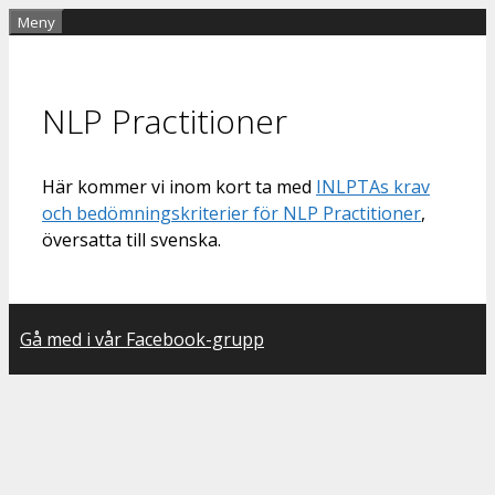
Hoppa
Meny
till
innehåll
NLP Practitioner
Här kommer vi inom kort ta med
INLPTAs krav
och bedömningskriterier för NLP Practitioner
,
översatta till svenska.
Gå med i vår Facebook-grupp