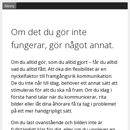
Hoppa
Meny
till
innehåll
Om det du gör inte
fungerar, gör något annat.
Om du alltid gör, som du alltid gjort – får du alltid
vad du alltid fått. Att öka din flexibilitet är en
nyckelfaktor till framgångsrik kommunikation.
De du inte når till idag, behöver ett annat sätt att
stimuleras för att du ska nå fram. Om du idag i
första hand talar när du kommunicerar, rita
bilder eller låt dina åhörare få ta tag i problemet
på ett mer handgripligt sätt.
Om du läst ovanstående och bilden inte är
fullständigt klar för dig, eller om du upplever en