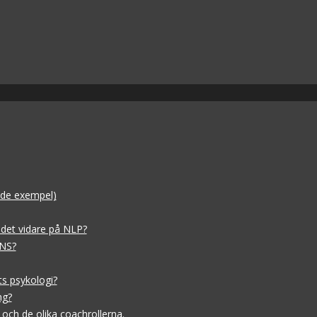
dade exempel)
 det vidare på NLP?
 NS?
ts psykologi?
ng?
och de olika coachrollerna.