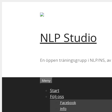
Hoppa
till
innehåll
NLP Studio
En öppen träningsgrupp i NLP/NS, av 
Meny
Start
Följ oss
Facebook
Info