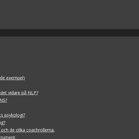
dade exempel)
 det vidare på NLP?
 NS?
ts psykologi?
ng?
och de olika coachrollerna.
trument.