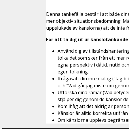
Denna tankefälla består i att både din
mer objektiv situationsbedömning. Männ
uppslukade av känslorna) att de inte f
För att ta dig ut ur känslotänkande
Använd dig av tillståndshantering 
tolka det som sker från ett mer r
egna perspektiv i dåtid, nutid och
egen tolkning.
Ifrågasätt din inre dialog (”Jag 
och ”Vad går jag miste om genom a
Utforska dina ramar (Vad betyder X
stjälper dig genom de känslor den
Kom ihåg att det aldrig är pers
Känslor är alltid korrekta utifr
Om känslorna upplevs begränsande 