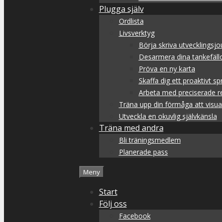
Plugga själv
Ordlista
Livsverktyg
Börja skriva utvecklingsjo
Desarmera dina tankefäll
Pröva en ny karta
Skaffa dig ett proaktivt sp
Arbeta med preciserade re
Träna upp din förmåga att visua
Utveckla en okuvlig självkänsla
Träna med andra
Bli träningsmedlem
Planerade pass
Meny
Start
Följ oss
Facebook