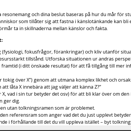
a resonemang och dina beslut baseras på hur du mår för stun
iskor som tillåter sig att fastna i känslotänkande kan bli 
örmår ta in skillnaderna mellan känslor och fakta.
t:
(fysiologi, fokusfrågor, förankringar) och kliv utanför situa
esursstarkt tillstånd. Utforska situationen ur andras perspek
 framtid (i ditt önskade resultat) för att få tillgång till mer
blir tokig över X”) genom att utmana komplex likhet och orsa
tt låta X innebära att jag väljer att känna Z?”
, vad i sin tur betyder det osv) för att bli klar över om den
 ger dig.
onen utan tolkningsramen som är problemet.
ån den referensram som anger vad det du just upplevt betyder
i förhållande till det du vill uppleva istället – byt tolknin